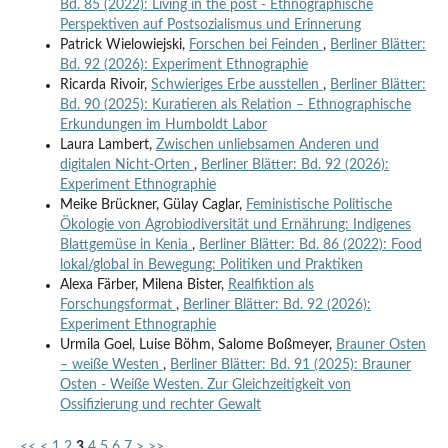
Bd. 85 (2022): Living in the post - Ethnographische
Perspektiven auf Postsozialismus und Erinnerung
Patrick Wielowiejski,
Forschen bei Feinden
,
Berliner Blätter:
Bd. 92 (2026): Experiment Ethnographie
Ricarda Rivoir,
Schwieriges Erbe ausstellen
,
Berliner Blätter:
Bd. 90 (2025): Kuratieren als Relation – Ethnographische
Erkundungen im Humboldt Labor
Laura Lambert,
Zwischen unliebsamen Anderen und
digitalen Nicht-Orten
,
Berliner Blätter: Bd. 92 (2026):
Experiment Ethnographie
Meike Brückner, Gülay Caglar,
Feministische Politische
Ökologie von Agrobiodiversität und Ernährung: Indigenes
Blattgemüse in Kenia
,
Berliner Blätter: Bd. 86 (2022): Food
lokal/global in Bewegung: Politiken und Praktiken
Alexa Färber, Milena Bister,
Realfiktion als
Forschungsformat
,
Berliner Blätter: Bd. 92 (2026):
Experiment Ethnographie
Urmila Goel, Luise Böhm, Salome Boßmeyer,
Brauner Osten
– weiße Westen
,
Berliner Blätter: Bd. 91 (2025): Brauner
Osten - Weiße Westen. Zur Gleichzeitigkeit von
Ossifizierung und rechter Gewalt
<<
<
1
2
3
4
5
6
7
>
>>