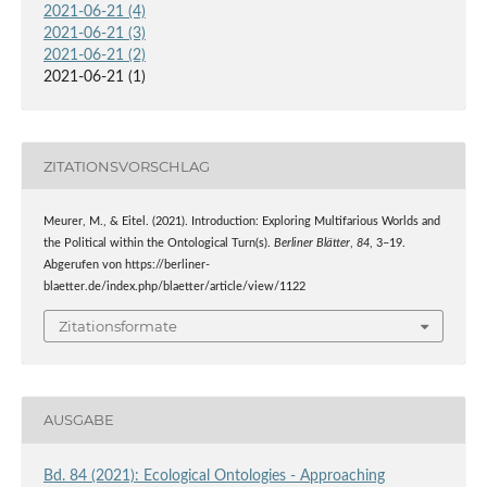
2021-06-21 (4)
2021-06-21 (3)
2021-06-21 (2)
2021-06-21 (1)
ZITATIONSVORSCHLAG
Meurer, M., & Eitel. (2021). Introduction: Exploring Multifarious Worlds and
the Political within the Ontological Turn(s).
Berliner Blätter
,
84
, 3–19.
Abgerufen von https://berliner-
blaetter.de/index.php/blaetter/article/view/1122
Zitationsformate
AUSGABE
Bd. 84 (2021): Ecological Ontologies - Approaching