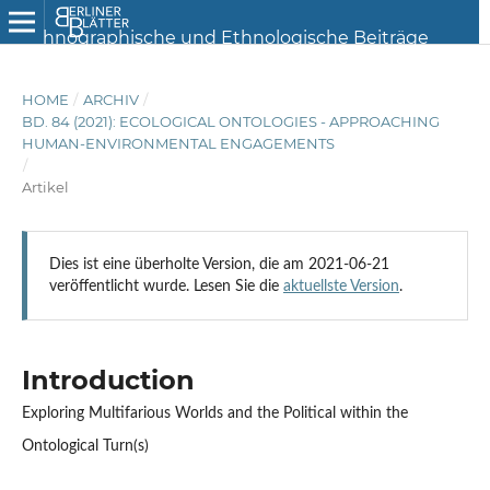
HOME
/
ARCHIV
/
BD. 84 (2021): ECOLOGICAL ONTOLOGIES - APPROACHING
HUMAN-ENVIRONMENTAL ENGAGEMENTS
/
Artikel
Dies ist eine überholte Version, die am 2021-06-21
veröffentlicht wurde. Lesen Sie die
aktuellste Version
.
Introduction
Exploring Multifarious Worlds and the Political within the
Ontological Turn(s)