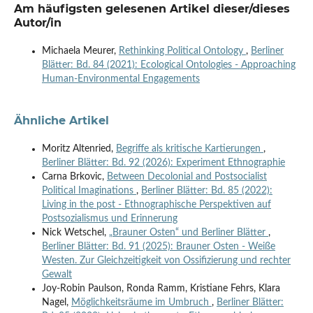
Am häufigsten gelesenen Artikel dieser/dieses
Autor/in
Michaela Meurer,
Rethinking Political Ontology
,
Berliner
Blätter: Bd. 84 (2021): Ecological Ontologies - Approaching
Human-Environmental Engagements
Ähnliche Artikel
Moritz Altenried,
Begriffe als kritische Kartierungen
,
Berliner Blätter: Bd. 92 (2026): Experiment Ethnographie
Carna Brkovic,
Between Decolonial and Postsocialist
Political Imaginations
,
Berliner Blätter: Bd. 85 (2022):
Living in the post - Ethnographische Perspektiven auf
Postsozialismus und Erinnerung
Nick Wetschel,
„Brauner Osten“ und Berliner Blätter
,
Berliner Blätter: Bd. 91 (2025): Brauner Osten - Weiße
Westen. Zur Gleichzeitigkeit von Ossifizierung und rechter
Gewalt
Joy-Robin Paulson, Ronda Ramm, Kristiane Fehrs, Klara
Nagel,
Möglichkeitsräume im Umbruch
,
Berliner Blätter: