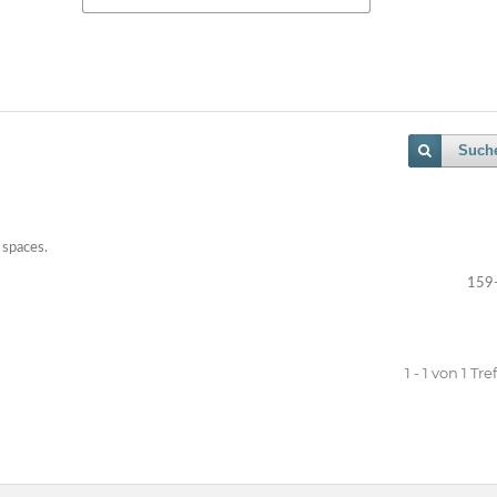
Such
 spaces.
159
1 - 1 von 1 Tre