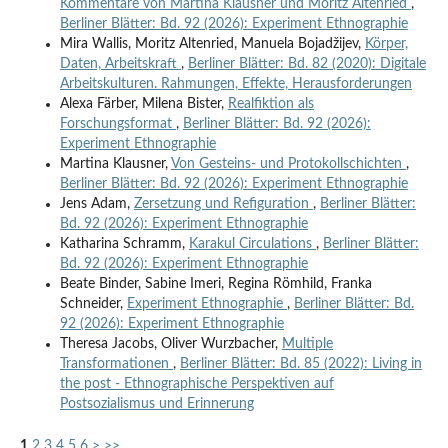
Kommentare von Martina Klausner und Moritz Altenried
,
Berliner Blätter: Bd. 92 (2026): Experiment Ethnographie
Mira Wallis, Moritz Altenried, Manuela Bojadžijev,
Körper,
Daten, Arbeitskraft
,
Berliner Blätter: Bd. 82 (2020): Digitale
Arbeitskulturen. Rahmungen, Effekte, Herausforderungen
Alexa Färber, Milena Bister,
Realfiktion als
Forschungsformat
,
Berliner Blätter: Bd. 92 (2026):
Experiment Ethnographie
Martina Klausner,
Von Gesteins- und Protokollschichten
,
Berliner Blätter: Bd. 92 (2026): Experiment Ethnographie
Jens Adam,
Zersetzung und Refiguration
,
Berliner Blätter:
Bd. 92 (2026): Experiment Ethnographie
Katharina Schramm,
Karakul Circulations
,
Berliner Blätter:
Bd. 92 (2026): Experiment Ethnographie
Beate Binder, Sabine Imeri, Regina Römhild, Franka
Schneider,
Experiment Ethnographie
,
Berliner Blätter: Bd.
92 (2026): Experiment Ethnographie
Theresa Jacobs, Oliver Wurzbacher,
Multiple
Transformationen
,
Berliner Blätter: Bd. 85 (2022): Living in
the post - Ethnographische Perspektiven auf
Postsozialismus und Erinnerung
1
2
3
4
5
6
>
>>