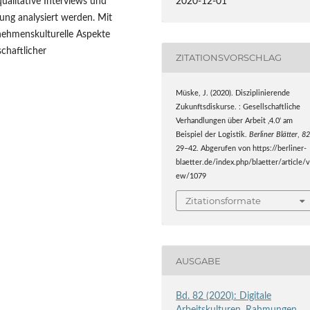
2020-12-01
qualitative Interviews und
ung analysiert werden. Mit
ehmenskulturelle Aspekte
chaftlicher
ZITATIONSVORSCHLAG
Müske, J. (2020). Disziplinierende
Zukunftsdiskurse. : Gesellschaftliche
Verhandlungen über Arbeit ‚4.0‘ am
Beispiel der Logistik.
Berliner Blätter
,
8
29–42. Abgerufen von https://berliner-
blaetter.de/index.php/blaetter/article/v
ew/1079
Zitationsformate
AUSGABE
Bd. 82 (2020): Digitale