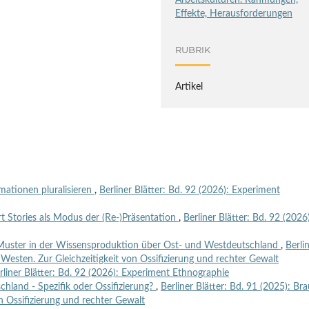
Arbeitskulturen. Rahmungen,
Effekte, Herausforderungen
RUBRIK
Artikel
rmationen pluralisieren
,
Berliner Blätter: Bd. 92 (2026): Experiment
t Stories als Modus der (Re-)Präsentation
,
Berliner Blätter: Bd. 92 (2026
es Muster in der Wissensproduktion über Ost- und Westdeutschland
,
Berli
Westen. Zur Gleichzeitigkeit von Ossifizierung und rechter Gewalt
rliner Blätter: Bd. 92 (2026): Experiment Ethnographie
hland - Spezifik oder Ossifizierung?
,
Berliner Blätter: Bd. 91 (2025): Br
n Ossifizierung und rechter Gewalt