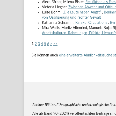
Alexa Färber, Milena Bister,
Realfiktion als Fo
Victoria Hegner,
Zwischen Abwehr und Öffnu
Luise Böhm,
„Die Leute haben Angst“
,
Berline
von Ossifizierung und rechter Gewalt
Katharina Schramm,
Karakul Circulations
,
Ber
Mira Wallis, Moritz Altenried, Manuela Bojadži
Arbeitskulturen. Rahmungen, Effekte, Heraus
1
2
3
4
5
6
>
>>
Sie können auch
eine erweiterte Ähnlichkeitssuche s
Berliner Blätter
.
Ethnographische und ethnologische Bei
Alle ab Band 90 (2024) veröffentlichten Beiträge sin