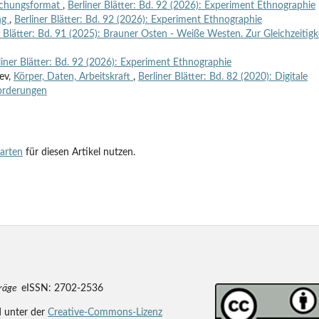
rschungsformat
,
Berliner Blätter: Bd. 92 (2026): Experiment Ethnographie
ng
,
Berliner Blätter: Bd. 92 (2026): Experiment Ethnographie
r Blätter: Bd. 91 (2025): Brauner Osten - Weiße Westen. Zur Gleichzeitigk
liner Blätter: Bd. 92 (2026): Experiment Ethnographie
jev,
Körper, Daten, Arbeitskraft
,
Berliner Blätter: Bd. 82 (2020): Digitale
forderungen
tarten
für diesen Artikel nutzen.
träge
eISSN: 2702-2536
d unter der
Creative-Commons-Lizenz