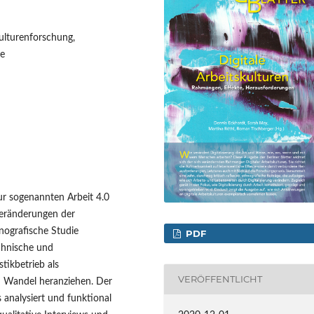
skulturenforschung,
ie
ur sogenannten Arbeit 4.0
 Veränderungen der
hnografische Studie
PDF
echnische und
tikbetrieb als
VERÖFFENTLICHT
n Wandel heranziehen. Der
s analysiert und funktional