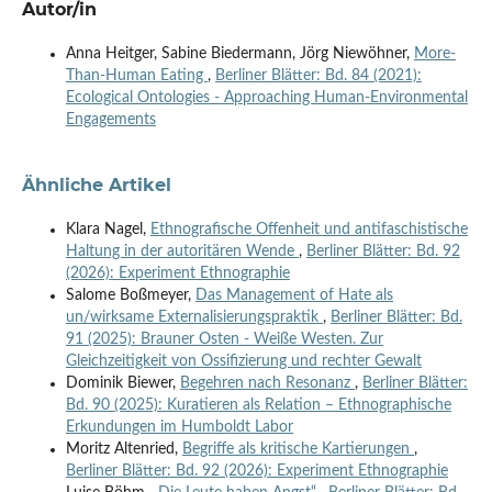
Autor/in
Anna Heitger, Sabine Biedermann, Jörg Niewöhner,
More-
Than-Human Eating
,
Berliner Blätter: Bd. 84 (2021):
Ecological Ontologies - Approaching Human-Environmental
Engagements
Ähnliche Artikel
Klara Nagel,
Ethnografische Offenheit und antifaschistische
Haltung in der autoritären Wende
,
Berliner Blätter: Bd. 92
(2026): Experiment Ethnographie
Salome Boßmeyer,
Das Management of Hate als
un/wirksame Externalisierungspraktik
,
Berliner Blätter: Bd.
91 (2025): Brauner Osten - Weiße Westen. Zur
Gleichzeitigkeit von Ossifizierung und rechter Gewalt
Dominik Biewer,
Begehren nach Resonanz
,
Berliner Blätter:
Bd. 90 (2025): Kuratieren als Relation – Ethnographische
Erkundungen im Humboldt Labor
Moritz Altenried,
Begriffe als kritische Kartierungen
,
Berliner Blätter: Bd. 92 (2026): Experiment Ethnographie