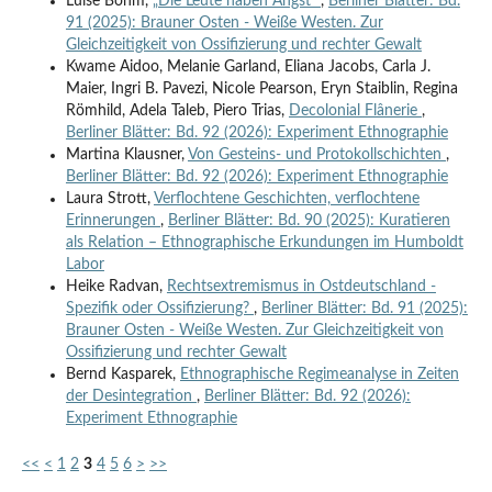
Luise Böhm,
„Die Leute haben Angst“
,
Berliner Blätter: Bd.
91 (2025): Brauner Osten - Weiße Westen. Zur
Gleichzeitigkeit von Ossifizierung und rechter Gewalt
Kwame Aidoo, Melanie Garland, Eliana Jacobs, Carla J.
Maier, Ingri B. Pavezi, Nicole Pearson, Eryn Staiblin, Regina
Römhild, Adela Taleb, Piero Trias,
Decolonial Flânerie
,
Berliner Blätter: Bd. 92 (2026): Experiment Ethnographie
Martina Klausner,
Von Gesteins- und Protokollschichten
,
Berliner Blätter: Bd. 92 (2026): Experiment Ethnographie
Laura Strott,
Verflochtene Geschichten, verflochtene
Erinnerungen
,
Berliner Blätter: Bd. 90 (2025): Kuratieren
als Relation – Ethnographische Erkundungen im Humboldt
Labor
Heike Radvan,
Rechtsextremismus in Ostdeutschland -
Spezifik oder Ossifizierung?
,
Berliner Blätter: Bd. 91 (2025):
Brauner Osten - Weiße Westen. Zur Gleichzeitigkeit von
Ossifizierung und rechter Gewalt
Bernd Kasparek,
Ethnographische Regimeanalyse in Zeiten
der Desintegration
,
Berliner Blätter: Bd. 92 (2026):
Experiment Ethnographie
<<
<
1
2
3
4
5
6
>
>>