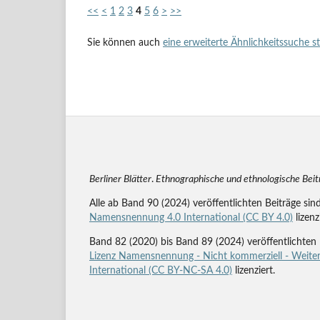
<<
<
1
2
3
4
5
6
>
>>
Sie können auch
eine erweiterte Ähnlichkeitssuche s
Berliner Blätter
.
Ethnographische und ethnologische Bei
Alle ab Band 90 (2024) veröffentlichten Beiträge sin
Namensnennung 4.0 International (CC BY 4.0)
lizenz
Band 82 (2020) bis Band 89 (2024) veröffentlichten 
Lizenz Namensnennung - Nicht kommerziell - Weiter
International (CC BY-NC-SA 4.0)
lizenziert.