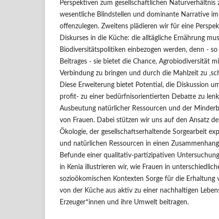
Perspektiven zum gesellschaftlichen Naturverhältnis 
wesentliche Blindstellen und dominante Narrative im 
offenzulegen. Zweitens plädieren wir für eine Perspe
Diskurses in die Küche: die alltägliche Ernährung mus
Biodiversitätspolitiken einbezogen werden, denn - so
Beitrages - sie bietet die Chance, Agrobiodiversität m
Verbindung zu bringen und durch die Mahlzeit zu ‚sc
Diese Erweiterung bietet Potential, die Diskussion um
profit- zu einer bedürfnisorientierten Debatte zu lenk
Ausbeutung natürlicher Ressourcen und der Minderb
von Frauen. Dabei stützen wir uns auf den Ansatz de
Ökologie, der gesellschaftserhaltende Sorgearbeit exp
und natürlichen Ressourcen in einen Zusammenhang s
Befunde einer qualitativ-partizipativen Untersuchun
in Kenia illustrieren wir, wie Frauen in unterschiedlic
sozioökomischen Kontexten Sorge für die Erhaltung v
von der Küche aus aktiv zu einer nachhaltigen Lebens
Erzeuger*innen und ihre Umwelt beitragen.