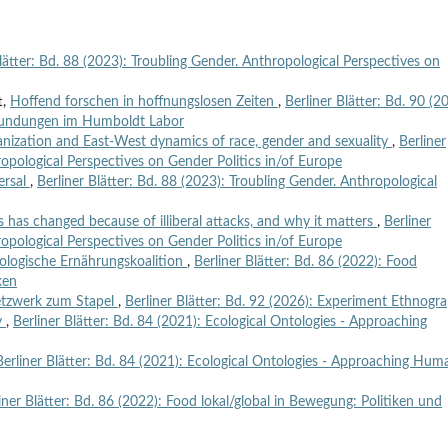
Blätter: Bd. 88 (2023): Troubling Gender. Anthropological Perspectives on
t,
Hoffend forschen in hoffnungslosen Zeiten
,
Berliner Blätter: Bd. 90 (2
rkundungen im Humboldt Labor
nization and East-West dynamics of race, gender and sexuality
,
Berliner
ropological Perspectives on Gender Politics in/of Europe
versal
,
Berliner Blätter: Bd. 88 (2023): Troubling Gender. Anthropological
has changed because of illiberal attacks, and why it matters
,
Berliner
ropological Perspectives on Gender Politics in/of Europe
kologische Ernährungskoalition
,
Berliner Blätter: Bd. 86 (2022): Food
ken
tzwerk zum Stapel
,
Berliner Blätter: Bd. 92 (2026): Experiment Ethnogr
y
,
Berliner Blätter: Bd. 84 (2021): Ecological Ontologies - Approaching
Berliner Blätter: Bd. 84 (2021): Ecological Ontologies - Approaching Hum
iner Blätter: Bd. 86 (2022): Food lokal/global in Bewegung: Politiken und