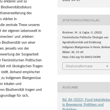
2022-04-07
zu erklären und so
Biodiversitätsdiskurs
ktivenerweiterung des
s stärker in
ZITATIONSVORSCHLAG
 die zentrale These unseres
it der eigenen Lebenswelt in
Brückner, M., & Caglar, G. (2022).
hmecken‘ und ‚erleben‘.
Feministische Politische Ökologie von
 Biodiversität von einer
Agrobiodiversität und Ernährung:
Indigenes Blattgemüse in Kenia.
Berline
en, jenseits von der
Blätter
,
86
, 53–69.
ewertung der Sorgearbeit
https://doi.org/10.18452/24398
r Feministischen Politischen
Zitationsformate
lizit mit ökologischen Fragen
tellt. Anhand empirischer
g zu indigenem Blattgemüse
hen lokalen und
AUSGABE
on Biodiversität tragen und
grundlage für sich,
Bd. 86 (2022): Food lokal/globa
in Bewegung: Politiken und
Praktiken