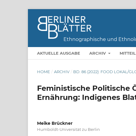
AKTUELLE AUSGABE
ARCHIV
MITTEI
HOME
/
ARCHIV
/
BD. 86 (2022): FOOD LOKAL/
Feministische Politische 
Ernährung: Indigenes Bla
Meike Brückner
Humboldt-Universität zu Berlin