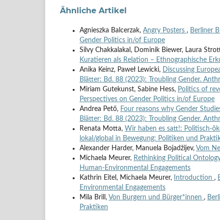
Ähnliche Artikel
Agnieszka Balcerzak,
Angry Posters
,
Berliner 
Gender Politics in/of Europe
Silvy Chakkalakal, Dominik Biewer, Laura Strot
Kuratieren als Relation – Ethnographische E
Anika Keinz, Paweł Lewicki,
Discussing Europea
Blätter: Bd. 88 (2023): Troubling Gender. Anth
Miriam Gutekunst, Sabine Hess,
Politics of re
Perspectives on Gender Politics in/of Europe
Andrea Pető,
Four reasons why Gender Studies 
Blätter: Bd. 88 (2023): Troubling Gender. Anth
Renata Motta,
Wir haben es satt!: Politisch-ö
lokal/global in Bewegung: Politiken und Prakti
Alexander Harder, Manuela Bojadžijev,
Vom Ne
Michaela Meurer,
Rethinking Political Ontolog
Human-Environmental Engagements
Kathrin Eitel, Michaela Meurer,
Introduction
,
Environmental Engagements
Mila Brill,
Von Burgern und Bürger*innen
,
Berl
Praktiken