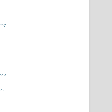
025):
aphie
an-