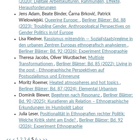
(2020): Digitale Arbeitskulturen. Rahmungen, Effekte,
Herausforderungen
Jens Adam, Beate Binder, Čarna Brković, Patrick
Wielowiejski,
Queering Europe:
,
Berliner Blätter: Bd. 88
(2023): Troubling Gender. Anthropological Perspectives on
Gender Politics in/of Europe
Lisa Riedner,
Rassismus mittendrin — Sozial(staats)regime in
den urbanen Zentren Europas ethnografisch analysieren
,
Berliner Blätter: Bd. 92 (2026): Experiment Ethnographie
Theresa Jacobs, Oliver Wurzbacher,
Multiple
Transformationen
,
Berliner Blätter: Bd. 85 (2022): Living in
the post - Ethnographische Perspektiven auf
Postsozialismus und Erinnerung
Moritz Roemer,
Heated atmospheres and hot topics
,
Berliner Blätter: Bd. 87 (2024): Elemental Urbanism
Dominik Biewer,
Begehren nach Resonanz
,
Berliner Blätter:
Bd. 90 (2025): Kuratieren als Relation – Ethnographische
Erkundungen im Humboldt Labor
Julia Leser,
Positionalität in Ethnografien rechter Politik:
Welche Kritik steht am Ende?
,
Berliner Blätter: Bd. 92
(2026): Experiment Ethnographie
<<
<
1
2
3
4
5
6
>
>>