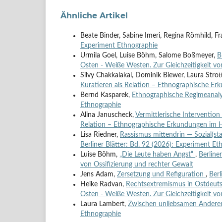
Ähnliche Artikel
Beate Binder, Sabine Imeri, Regina Römhild, F
Experiment Ethnographie
Urmila Goel, Luise Böhm, Salome Boßmeyer,
B
Osten - Weiße Westen. Zur Gleichzeitigkeit vo
Silvy Chakkalakal, Dominik Biewer, Laura Strot
Kuratieren als Relation – Ethnographische E
Bernd Kasparek,
Ethnographische Regimeanalys
Ethnographie
Alina Januscheck,
Vermittlerische Interventio
Relation – Ethnographische Erkundungen im 
Lisa Riedner,
Rassismus mittendrin — Sozial(st
Berliner Blätter: Bd. 92 (2026): Experiment Et
Luise Böhm,
„Die Leute haben Angst“
,
Berline
von Ossifizierung und rechter Gewalt
Jens Adam,
Zersetzung und Refiguration
,
Berl
Heike Radvan,
Rechtsextremismus in Ostdeutsc
Osten - Weiße Westen. Zur Gleichzeitigkeit vo
Laura Lambert,
Zwischen unliebsamen Anderen
Ethnographie