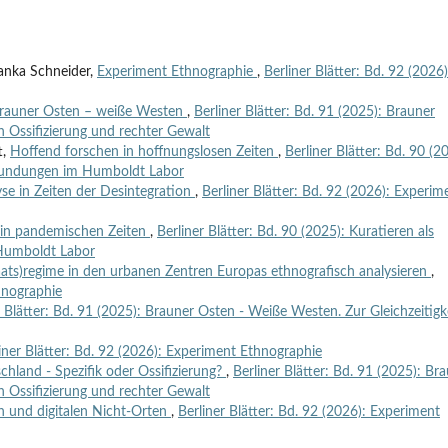
ranka Schneider,
Experiment Ethnographie
,
Berliner Blätter: Bd. 92 (2026)
rauner Osten – weiße Westen
,
Berliner Blätter: Bd. 91 (2025): Brauner
n Ossifizierung und rechter Gewalt
t,
Hoffend forschen in hoffnungslosen Zeiten
,
Berliner Blätter: Bd. 90 (2
rkundungen im Humboldt Labor
e in Zeiten der Desintegration
,
Berliner Blätter: Bd. 92 (2026): Experim
n in pandemischen Zeiten
,
Berliner Blätter: Bd. 90 (2025): Kuratieren als
Humboldt Labor
aats)regime in den urbanen Zentren Europas ethnografisch analysieren
,
hnographie
r Blätter: Bd. 91 (2025): Brauner Osten - Weiße Westen. Zur Gleichzeitigk
iner Blätter: Bd. 92 (2026): Experiment Ethnographie
hland - Spezifik oder Ossifizierung?
,
Berliner Blätter: Bd. 91 (2025): Br
n Ossifizierung und rechter Gewalt
 und digitalen Nicht-Orten
,
Berliner Blätter: Bd. 92 (2026): Experiment