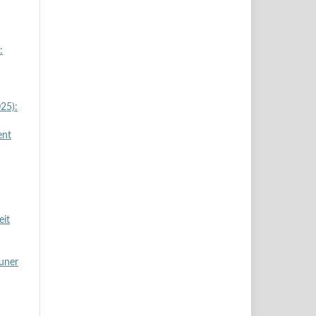
:
025):
ent
eit
auner