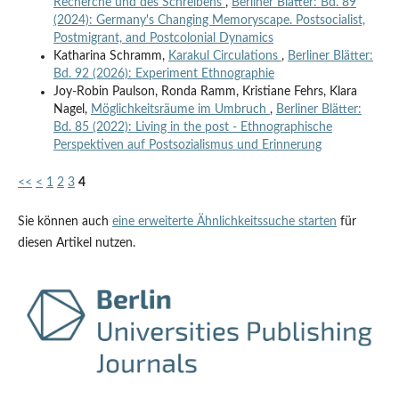
Recherche und des Schreibens
,
Berliner Blätter: Bd. 89
(2024): Germany's Changing Memoryscape. Postsocialist,
Postmigrant, and Postcolonial Dynamics
Katharina Schramm,
Karakul Circulations
,
Berliner Blätter:
Bd. 92 (2026): Experiment Ethnographie
Joy-Robin Paulson, Ronda Ramm, Kristiane Fehrs, Klara
Nagel,
Möglichkeitsräume im Umbruch
,
Berliner Blätter:
Bd. 85 (2022): Living in the post - Ethnographische
Perspektiven auf Postsozialismus und Erinnerung
<<
<
1
2
3
4
Sie können auch
eine erweiterte Ähnlichkeitssuche starten
für
diesen Artikel nutzen.