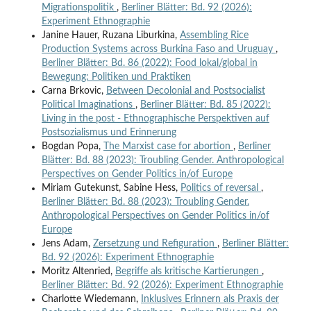
Migrationspolitik
,
Berliner Blätter: Bd. 92 (2026):
Experiment Ethnographie
Janine Hauer, Ruzana Liburkina,
Assembling Rice
Production Systems across Burkina Faso and Uruguay
,
Berliner Blätter: Bd. 86 (2022): Food lokal/global in
Bewegung: Politiken und Praktiken
Carna Brkovic,
Between Decolonial and Postsocialist
Political Imaginations
,
Berliner Blätter: Bd. 85 (2022):
Living in the post - Ethnographische Perspektiven auf
Postsozialismus und Erinnerung
Bogdan Popa,
The Marxist case for abortion
,
Berliner
Blätter: Bd. 88 (2023): Troubling Gender. Anthropological
Perspectives on Gender Politics in/of Europe
Miriam Gutekunst, Sabine Hess,
Politics of reversal
,
Berliner Blätter: Bd. 88 (2023): Troubling Gender.
Anthropological Perspectives on Gender Politics in/of
Europe
Jens Adam,
Zersetzung und Refiguration
,
Berliner Blätter:
Bd. 92 (2026): Experiment Ethnographie
Moritz Altenried,
Begriffe als kritische Kartierungen
,
Berliner Blätter: Bd. 92 (2026): Experiment Ethnographie
Charlotte Wiedemann,
Inklusives Erinnern als Praxis der