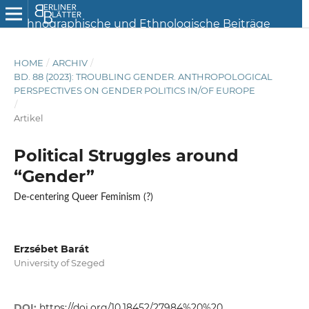
HOME
/
ARCHIV
/
BD. 88 (2023): TROUBLING GENDER. ANTHROPOLOGICAL
PERSPECTIVES ON GENDER POLITICS IN/OF EUROPE
/
Artikel
Political Struggles around
“Gender”
De-centering Queer Feminism (?)
Erzsébet Barát
University of Szeged
DOI:
https://doi.org/10.18452/27984%20%20