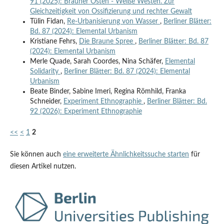
91 (2025): Brauner Osten - Weiße Westen. Zur
Gleichzeitigkeit von Ossifizierung und rechter Gewalt
Tülin Fidan,
Re-Urbanisierung von Wasser
,
Berliner Blätter:
Bd. 87 (2024): Elemental Urbanism
Kristiane Fehrs,
Die Braune Spree
,
Berliner Blätter: Bd. 87
(2024): Elemental Urbanism
Merle Quade, Sarah Coordes, Nina Schäfer,
Elemental
Solidarity
,
Berliner Blätter: Bd. 87 (2024): Elemental
Urbanism
Beate Binder, Sabine Imeri, Regina Römhild, Franka
Schneider,
Experiment Ethnographie
,
Berliner Blätter: Bd.
92 (2026): Experiment Ethnographie
<<
<
1
2
Sie können auch
eine erweiterte Ähnlichkeitssuche starten
für
diesen Artikel nutzen.