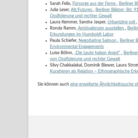
Sarah Felix,
Fürsorge aus der Ferne
,
Berliner B
Julia Leser,
Alt/Futures
,
Berliner Blätter: Bd. 
Ossifizierung und rechter Gewalt
Laura Kemmer, Sandra Jasper,
Urbanizing soil
Ronda Ramm,
Ambivalenzen ausstellen
,
Berli
Erkundungen im Humboldt Labor
Paula Schiefer,
Negotiating Salmon
,
Berliner 
Environmental Engagements
Luise Böhm,
„Die Leute haben Angst“
,
Berline
von Ossifizierung und rechter Gewalt
Silvy Chakkalakal, Dominik Biewer, Laura Strot
Kuratieren als Relation – Ethnographische E
Sie können auch
eine erweiterte Ähnlichkeitssuche s