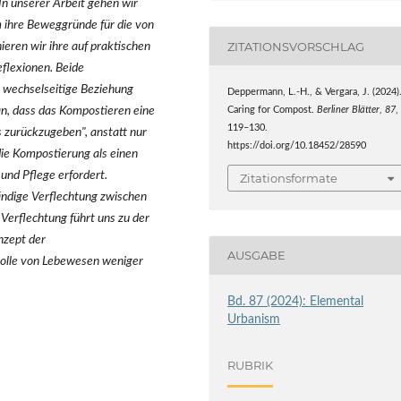
n unserer Arbeit gehen wir
m ihre Beweggründe für die von
ZITATIONSVORSCHLAG
ieren wir ihre auf praktischen
flexionen. Beide
e wechselseitige Beziehung
Deppermann, L.-H., & Vergara, J. (2024)
, dass das Kompostieren eine
Caring for Compost.
Berliner Blätter
,
87
,
119–130.
as zurückzugeben", anstatt nur
https://doi.org/10.18452/28590
ie Kompostierung als einen
 und Pflege erfordert.
Zitationsformate
tändige Verflechtung zwischen
erflechtung führt uns zu der
nzept der
AUSGABE
Rolle von Lebewesen weniger
Bd. 87 (2024): Elemental
Urbanism
RUBRIK