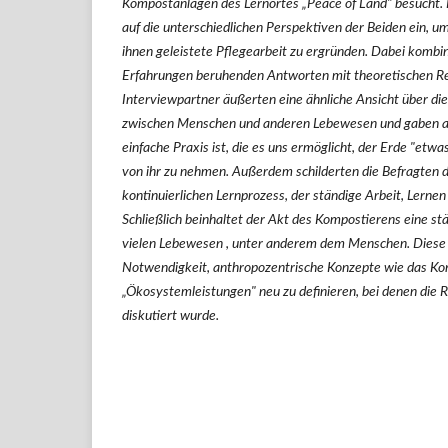
Kompostanlagen des Lernortes „Peace of Land" besucht. I
auf die unterschiedlichen Perspektiven der Beiden ein, u
ihnen geleistete Pflegearbeit zu ergründen. Dabei kombin
Erfahrungen beruhenden Antworten mit theoretischen Re
Interviewpartner äußerten eine ähnliche Ansicht über di
zwischen Menschen und anderen Lebewesen und gaben an
einfache Praxis ist, die es uns ermöglicht, der Erde "etw
von ihr zu nehmen. Außerdem schilderten die Befragten d
kontinuierlichen Lernprozess, der ständige Arbeit, Lernen
Schließlich beinhaltet der Akt des Kompostierens eine s
vielen Lebewesen , unter anderem dem Menschen. Diese V
Notwendigkeit, anthropozentrische Konzepte wie das Ko
„Ökosystemleistungen" neu zu definieren, bei denen die 
diskutiert wurde.