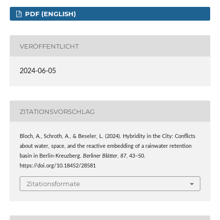
PDF (ENGLISH)
VERÖFFENTLICHT
2024-06-05
ZITATIONSVORSCHLAG
Bloch, A., Schroth, A., & Beseler, L. (2024). Hybridity in the City: Conflicts
about water, space, and the reactive embedding of a rainwater retention
basin in Berlin-Kreuzberg.
Berliner Blätter
,
87
, 43–50.
https://doi.org/10.18452/28581
Zitationsformate