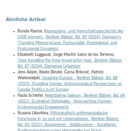
Ähnliche Artikel
Ronda Ramm,
Repressions- und Herrschaftsgeschichte der
DDR erinnern
,
Berliner Blätter: Bd. 89 (2024): Germany's
Changing Memoryscape. Postsocialist, Postmigrant, and
Postcolonial Dynamics
Elisabeth Luggauer, Jorge Martín Sainz de los Terreros,
Time-travelling the time-travel in(to) heat
,
Berliner Blätter:
Bd. 87 (2024): Elemental Urbanism
Jens Adam, Beate Binder, Čarna Brković, Patrick
Wielowiejski,
Queering Europe:
,
Berliner Blätter: Bd. 88
(2023): Troubling Gender. Anthropological Perspectives on
Gender Politics in/of Europe
Paula Schiefer,
Negotiating Salmon
,
Berliner Blätter: Bd. 84
(2021): Ecological Ontologies - Approaching Human-
Environmental Engagements
Ruzana Liburkina,
Ethnografisch-anthropologische
Forschung in, zu und mit Unternehmen
,
Berliner Blätter:
Bd. 83 (2021): Kooperieren - Kollaborieren - Kuratieren.
Positionsbestimmungen ethnografischer Praxis