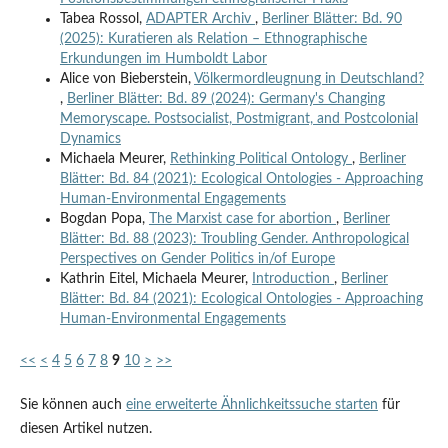
Tabea Rossol,
ADAPTER Archiv
,
Berliner Blätter: Bd. 90
(2025): Kuratieren als Relation – Ethnographische
Erkundungen im Humboldt Labor
Alice von Bieberstein,
Völkermordleugnung in Deutschland?
,
Berliner Blätter: Bd. 89 (2024): Germany's Changing
Memoryscape. Postsocialist, Postmigrant, and Postcolonial
Dynamics
Michaela Meurer,
Rethinking Political Ontology
,
Berliner
Blätter: Bd. 84 (2021): Ecological Ontologies - Approaching
Human-Environmental Engagements
Bogdan Popa,
The Marxist case for abortion
,
Berliner
Blätter: Bd. 88 (2023): Troubling Gender. Anthropological
Perspectives on Gender Politics in/of Europe
Kathrin Eitel, Michaela Meurer,
Introduction
,
Berliner
Blätter: Bd. 84 (2021): Ecological Ontologies - Approaching
Human-Environmental Engagements
<<
<
4
5
6
7
8
9
10
>
>>
Sie können auch
eine erweiterte Ähnlichkeitssuche starten
für
diesen Artikel nutzen.