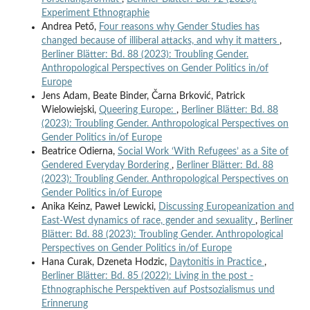
Experiment Ethnographie
Andrea Pető,
Four reasons why Gender Studies has
changed because of illiberal attacks, and why it matters
,
Berliner Blätter: Bd. 88 (2023): Troubling Gender.
Anthropological Perspectives on Gender Politics in/of
Europe
Jens Adam, Beate Binder, Čarna Brković, Patrick
Wielowiejski,
Queering Europe:
,
Berliner Blätter: Bd. 88
(2023): Troubling Gender. Anthropological Perspectives on
Gender Politics in/of Europe
Beatrice Odierna,
Social Work ‘With Refugees’ as a Site of
Gendered Everyday Bordering
,
Berliner Blätter: Bd. 88
(2023): Troubling Gender. Anthropological Perspectives on
Gender Politics in/of Europe
Anika Keinz, Paweł Lewicki,
Discussing Europeanization and
East-West dynamics of race, gender and sexuality
,
Berliner
Blätter: Bd. 88 (2023): Troubling Gender. Anthropological
Perspectives on Gender Politics in/of Europe
Hana Curak, Dzeneta Hodzic,
Daytonitis in Practice
,
Berliner Blätter: Bd. 85 (2022): Living in the post -
Ethnographische Perspektiven auf Postsozialismus und
Erinnerung