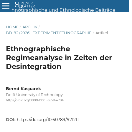
HOME
/
ARCHIV
/
BD. 92 (2026): EXPERIMENT ETHNOGRAPHIE
/
Artikel
Ethnographische
Regimeanalyse in Zeiten der
Desintegration
Bernd Kasparek
Delft University of Technology
https://orcid.org/0000-0001-6559-4784
DOI:
https://doi.org/10.60789/921211