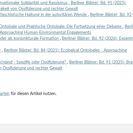
rnationaler Solidarität und Rassismus
,
Berliner Blätter: Bd. 91 (2025):
gkeit von Ossifizierung und rechter Gewalt
ifaschistische Haltung in der autoritären Wende
,
Berliner Blätter: Bd. 92
 Ontologie und Praktische Ontologie. Die Fortsetzung einer Debatte
,
Berl
es - Approaching Human-Environmental Engagements
 oder als konjunkturale Formation
,
Berliner Blätter: Bd. 92 (2026): Experi
y
,
Berliner Blätter: Bd. 84 (2021): Ecological Ontologies - Approaching
hland - Spezifik oder Ossifizierung?
,
Berliner Blätter: Bd. 91 (2025): Br
n Ossifizierung und rechter Gewalt
tarten
für diesen Artikel nutzen.