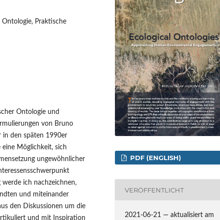
e Ontologie, Praktische
ischer Ontologie und
Formulierungen von Bruno
r in den späten 1990er
 eine Möglichkeit, sich
PDF (ENGLISH)
mmensetzung ungewöhnlicher
nteressensschwerpunkt
g werde ich nachzeichnen,
VERÖFFENTLICHT
andten und miteinander
 aus den Diskussionen um die
2021-06-21 — aktualisiert am
rtikuliert und mit Inspiration