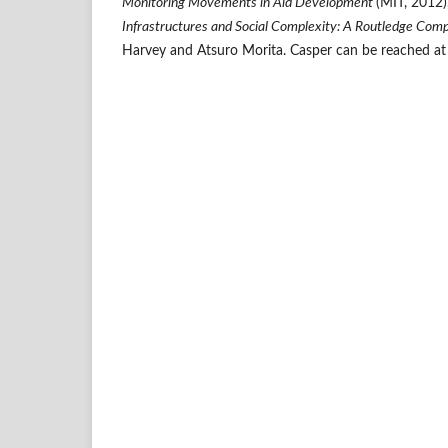
Monitoring Movements in Aid Development
(MIT, 2012),
Infrastructures and Social Complexity: A Routledge Com
Harvey and Atsuro Morita. Casper can be reached a