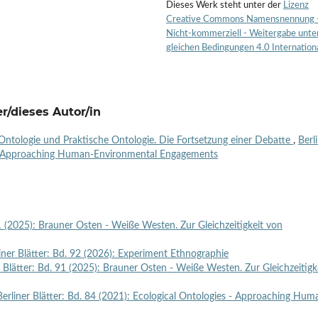
Dieses Werk steht unter der
Lizenz
Creative Commons Namensnennung 
Nicht-kommerziell - Weitergabe unte
gleichen Bedingungen 4.0 Internation
r/dieses Autor/in
 Ontologie und Praktische Ontologie. Die Fortsetzung einer Debatte
,
Berl
es - Approaching Human-Environmental Engagements
91 (2025): Brauner Osten - Weiße Westen. Zur Gleichzeitigkeit von
iner Blätter: Bd. 92 (2026): Experiment Ethnographie
r Blätter: Bd. 91 (2025): Brauner Osten - Weiße Westen. Zur Gleichzeitigk
Berliner Blätter: Bd. 84 (2021): Ecological Ontologies - Approaching Hum