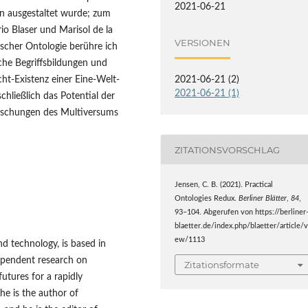
2021-06-21
rn ausgestaltet wurde; zum
io Blaser und Marisol de la
VERSIONEN
scher Ontologie berühre ich
he Begriffsbildungen und
cht-Existenz einer Eine-Welt-
2021-06-21 (2)
2021-06-21 (1)
chließlich das Potential der
raschungen des Multiversums
ZITATIONSVORSCHLAG
Jensen, C. B. (2021). Practical
Ontologies Redux.
Berliner Blätter
,
84
,
93–104. Abgerufen von https://berliner
blaetter.de/index.php/blaetter/article/v
ew/1113
d technology, is based in
ependent research on
Zitationsformate
futures for a rapidly
he is the author of