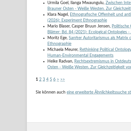
Urmila Goel, Ilanga Mwaungulu,
Zwischen Inte
Brauner Osten - Weiße Westen. Zur Gleichzeiti
Klara Nagel,
Ethnografische Offenheit und ant
(2026): Experiment Ethnographie
Mario Blaser, Casper Bruun Jensen,
Politische
Blätter: Bd. 84 (2021): Ecological Ontologi
Moritz Ege,
Sanfter Autoritarismus als Matrix
Ethnographie
Michaela Meurer,
Rethinking Political Ontolog
Human-Environmental Engagements
Heike Radvan,
Rechtsextremismus in Ostdeutsc
Osten - Weiße Westen. Zur Gleichzeitigkeit vo
1
2
3
4
5
6
>
>>
Sie können auch
eine erweiterte Ähnlichkeitssuche s