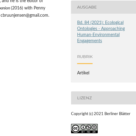
 and he is the editor of
AUSGABE
panion
(2016) with Penny
t cbruunjensen@gmail.com.
Bd. 84 (2021): Ecological
Ontologies - Approaching
Human-Environmental
Engagements
RUBRIK
Artikel
LIZENZ
Copyright (c) 2021 Berliner Blätter