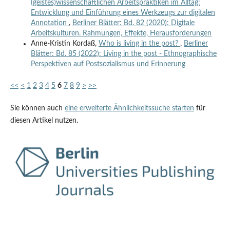
(geistes)wissenschaftlichen Arbeitspraktiken im Alltag:
Entwicklung und Einführung eines Werkzeugs zur digitalen
Annotation
,
Berliner Blätter: Bd. 82 (2020): Digitale
Arbeitskulturen. Rahmungen, Effekte, Herausforderungen
Anne-Kristin Kordaß,
Who is living in the post?
,
Berliner
Blätter: Bd. 85 (2022): Living in the post - Ethnographische
Perspektiven auf Postsozialismus und Erinnerung
<<
<
1
2
3
4
5
6
7
8
9
>
>>
Sie können auch
eine erweiterte Ähnlichkeitssuche starten
für
diesen Artikel nutzen.