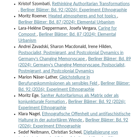
Kristof Szombati,
Rethinking Authoritarian Transformations
,
Berliner Blätter: Bd. 92 (2026): Experiment Ethnographie
Moritz Roemer,
Heated atmospheres and hot topics
,
Berliner Blätter: Bd. 87 (2024): Elemental Urbanism
Lara-Heléne Deppermann, Josefa Vergara,
Caring for
Compost
,
Berliner Blätter: Bd. 87 (2024): Elemental
Urbanism
Andrei Zavadski, Sharon Macdonald, Irene Hilden,
Postsocialist, Postmigrant, and Postcolonial Dynamics in
Germany’s Changing Memoryscape
,
Berliner Blätter: Bd. 89
(2024): Germany's Changing Memoryscape. Postsocialist,
Postmigrant, and Postcolonial Dynamics
Marion Näser-Lather,
Gleichstellung in
Berufungskommissionen als sensibles Feld
,
Berliner Blätter:
Bd. 92 (2026): Experiment Ethnographie
Moritz Ege,
Sanfter Autoritarismus als Matrix oder als
konjunkturale Formation
,
Berliner Blätter: Bd. 92 (2026):
Experiment Ethnographie
Klara Nagel,
Ethnografische Offenheit und antifaschistische
Haltung in der autoritären Wende
,
Berliner Blätter: Bd. 92
(2026): Experiment Ethnographie
Sedef Neitmann, Christian Scheel,
Digitalisierung von