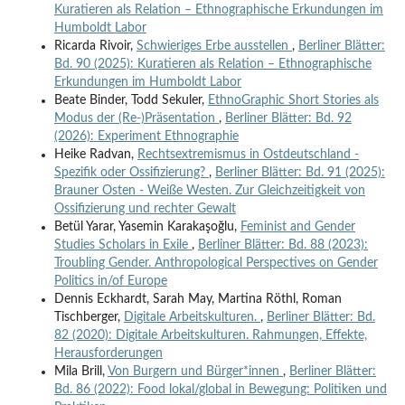
Kuratieren als Relation – Ethnographische Erkundungen im
Humboldt Labor
Ricarda Rivoir,
Schwieriges Erbe ausstellen
,
Berliner Blätter:
Bd. 90 (2025): Kuratieren als Relation – Ethnographische
Erkundungen im Humboldt Labor
Beate Binder, Todd Sekuler,
EthnoGraphic Short Stories als
Modus der (Re-)Präsentation
,
Berliner Blätter: Bd. 92
(2026): Experiment Ethnographie
Heike Radvan,
Rechtsextremismus in Ostdeutschland -
Spezifik oder Ossifizierung?
,
Berliner Blätter: Bd. 91 (2025):
Brauner Osten - Weiße Westen. Zur Gleichzeitigkeit von
Ossifizierung und rechter Gewalt
Betül Yarar, Yasemin Karakaşoğlu,
Feminist and Gender
Studies Scholars in Exile
,
Berliner Blätter: Bd. 88 (2023):
Troubling Gender. Anthropological Perspectives on Gender
Politics in/of Europe
Dennis Eckhardt, Sarah May, Martina Röthl, Roman
Tischberger,
Digitale Arbeitskulturen.
,
Berliner Blätter: Bd.
82 (2020): Digitale Arbeitskulturen. Rahmungen, Effekte,
Herausforderungen
Mila Brill,
Von Burgern und Bürger*innen
,
Berliner Blätter:
Bd. 86 (2022): Food lokal/global in Bewegung: Politiken und