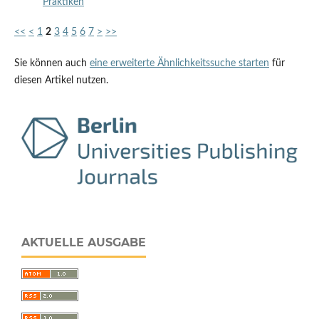
Praktiken
<<
<
1
2
3
4
5
6
7
>
>>
Sie können auch
eine erweiterte Ähnlichkeitssuche starten
für
diesen Artikel nutzen.
AKTUELLE AUSGABE