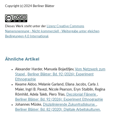
Copyright (c) 2024 Berliner Blätter
Dieses Werk steht unter der
Lizenz Creative Commons
Namensnennung - Nicht-kommerziell - Weitergabe unter gleichen
Bedingungen 4.0 International
.
Ähnliche Artikel
Alexander Harder, Manuela Bojadžijev,
Vom Netzwerk zum
Stapel
,
Berliner Blätter: Bd. 92 (2026): Experiment
Ethnographie
Kwame Aidoo, Melanie Garland, Eliana Jacobs, Carla J.
Maier, Ingri B. Pavezi, Nicole Pearson, Eryn Staiblin, Regina
Römhild, Adela Taleb, Piero Trias,
Decolonial Flânerie
,
Berliner Blätter: Bd. 92 (2026): Experiment Ethnographie
Johannes Müske,
Disziplinierende Zukunftsdiskurse.
,
Berliner Blätter: Bd. 82 (2020): Digitale Arbeitskulturen.