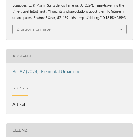
Luggauer, E., & Martín Sainz de los Terreros, J. (2024). Time-travelling the
time-travel in(to) heat : Thoughts and speculations about thermic futures in
urban spaces.
Berliner Blätter
,
87
, 159–166. https://doi.org/10.18452/28593
Zitationsformate
AUSGABE
Bd. 87 (2024): Elemental Urbanism
RUBRIK
Artikel
LIZENZ