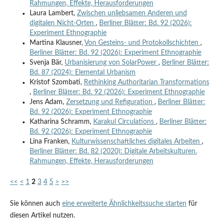
Rahmungen, Effekte, Herausforderungen
Laura Lambert,
Zwischen unliebsamen Anderen und
digitalen Nicht-Orten
,
Berliner Blätter: Bd. 92 (2026):
Experiment Ethnographie
Martina Klausner,
Von Gesteins- und Protokollschichten
,
Berliner Blätter: Bd. 92 (2026): Experiment Ethnographie
Svenja Bär,
Urbanisierung von SolarPower
,
Berliner Blätter:
Bd. 87 (2024): Elemental Urbanism
Kristof Szombati,
Rethinking Authoritarian Transformations
,
Berliner Blätter: Bd. 92 (2026): Experiment Ethnographie
Jens Adam,
Zersetzung und Refiguration
,
Berliner Blätter:
Bd. 92 (2026): Experiment Ethnographie
Katharina Schramm,
Karakul Circulations
,
Berliner Blätter:
Bd. 92 (2026): Experiment Ethnographie
Lina Franken,
Kulturwissenschaftliches digitales Arbeiten
,
Berliner Blätter: Bd. 82 (2020): Digitale Arbeitskulturen.
Rahmungen, Effekte, Herausforderungen
<<
<
1
2
3
4
5
>
>>
Sie können auch
eine erweiterte Ähnlichkeitssuche starten
für
diesen Artikel nutzen.