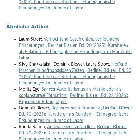
(2025): Kuratieren als Relation – Ethnographische
Erkundungen im Humboldt Labor
Ähnliche Artikel
Laura Strott,
Verflochtene Geschichten, verflochtene
Erinnerungen
,
Berliner Blätter: Bd. 90 (2025): Kuratieren
als Relation – Ethnographische Erkundungen im Humboldt
Labor
Silvy Chakkalakal, Dominik Biewer, Laura Strott,
Hoffend
forschen in hoffnungslosen Zeiten
,
Berliner Blätter: Bd. 90
(2025): Kuratieren als Relation – Ethnographische
Erkundungen im Humboldt Labor
Moritz Ege,
Sanfter Autoritarismus als Matrix oder als
konjunkturale Formation
,
Berliner Blätter: Bd. 92 (2026):
Experiment Ethnographie
Dominik Biewer,
Begehren nach Resonanz
,
Berliner Blätter:
Bd. 90 (2025): Kuratieren als Relation – Ethnographische
Erkundungen im Humboldt Labor
Ronda Ramm,
Ambivalenzen ausstellen
,
Berliner Blätter:
Bd. 90 (2025): Kuratieren als Relation – Ethnographische
Erkundungen im Humboldt Labor