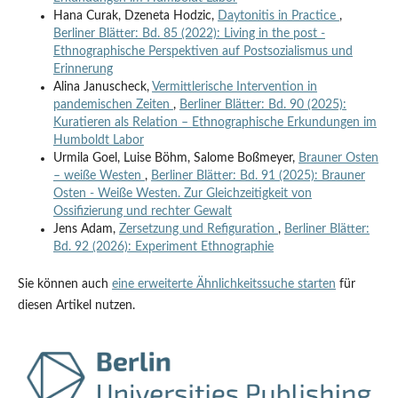
Hana Curak, Dzeneta Hodzic,
Daytonitis in Practice
,
Berliner Blätter: Bd. 85 (2022): Living in the post -
Ethnographische Perspektiven auf Postsozialismus und
Erinnerung
Alina Januscheck,
Vermittlerische Intervention in
pandemischen Zeiten
,
Berliner Blätter: Bd. 90 (2025):
Kuratieren als Relation – Ethnographische Erkundungen im
Humboldt Labor
Urmila Goel, Luise Böhm, Salome Boßmeyer,
Brauner Osten
– weiße Westen
,
Berliner Blätter: Bd. 91 (2025): Brauner
Osten - Weiße Westen. Zur Gleichzeitigkeit von
Ossifizierung und rechter Gewalt
Jens Adam,
Zersetzung und Refiguration
,
Berliner Blätter:
Bd. 92 (2026): Experiment Ethnographie
Sie können auch
eine erweiterte Ähnlichkeitssuche starten
für
diesen Artikel nutzen.