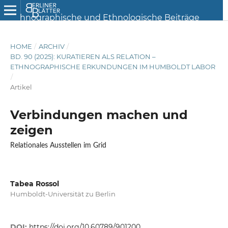
HOME
/
ARCHIV
/
BD. 90 (2025): KURATIEREN ALS RELATION –
ETHNOGRAPHISCHE ERKUNDUNGEN IM HUMBOLDT LABOR
/
Artikel
Verbindungen machen und
zeigen
Relationales Ausstellen im Grid
Tabea Rossol
Humboldt-Universität zu Berlin
DOI:
https://doi.org/10.60789/901200