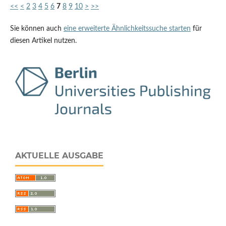
<<
<
2
3
4
5
6
7
8
9
10
>
>>
Sie können auch
eine erweiterte Ähnlichkeitssuche starten
für
diesen Artikel nutzen.
AKTUELLE AUSGABE