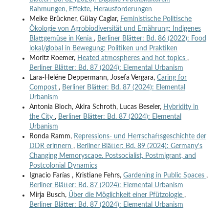
Rahmungen, Effekte, Herausforderungen
Meike Brückner, Gülay Caglar,
Feministische Politische
Ökologie von Agrobiodiversität und Ernährung: Indigenes
Blattgemüse in Kenia
,
Berliner Blätter: Bd. 86 (2022): Food
lokal/global in Bewegung: Politiken und Praktiken
Moritz Roemer,
Heated atmospheres and hot topics
,
Berliner Blätter: Bd. 87 (2024): Elemental Urbanism
Lara-Heléne Deppermann, Josefa Vergara,
Caring for
Compost
,
Berliner Blätter: Bd. 87 (2024): Elemental
Urbanism
Antonia Bloch, Akira Schroth, Lucas Beseler,
Hybridity in
the City
,
Berliner Blätter: Bd. 87 (2024): Elemental
Urbanism
Ronda Ramm,
Repressions- und Herrschaftsgeschichte der
DDR erinnern
,
Berliner Blätter: Bd. 89 (2024): Germany's
Changing Memoryscape. Postsocialist, Postmigrant, and
Postcolonial Dynamics
Ignacio Farías , Kristiane Fehrs,
Gardening in Public Spaces
,
Berliner Blätter: Bd. 87 (2024): Elemental Urbanism
Mirja Busch,
Über die Möglichkeit einer Pfützologie
,
Berliner Blätter: Bd. 87 (2024): Elemental Urbanism