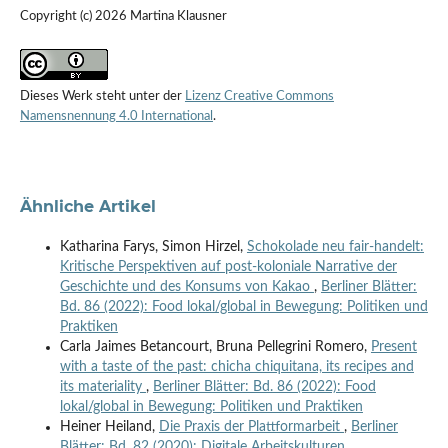
Copyright (c) 2026 Martina Klausner
Dieses Werk steht unter der
Lizenz Creative Commons
Namensnennung 4.0 International
.
Ähnliche Artikel
Katharina Farys, Simon Hirzel,
Schokolade neu fair-handelt:
Kritische Perspektiven auf post-koloniale Narrative der
Geschichte und des Konsums von Kakao
,
Berliner Blätter:
Bd. 86 (2022): Food lokal/global in Bewegung: Politiken und
Praktiken
Carla Jaimes Betancourt, Bruna Pellegrini Romero,
Present
with a taste of the past: chicha chiquitana, its recipes and
its materiality
,
Berliner Blätter: Bd. 86 (2022): Food
lokal/global in Bewegung: Politiken und Praktiken
Heiner Heiland,
Die Praxis der Plattformarbeit
,
Berliner
Blätter: Bd. 82 (2020): Digitale Arbeitskulturen.