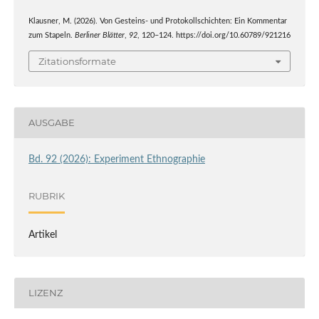
Klausner, M. (2026). Von Gesteins- und Protokollschichten: Ein Kommentar
zum Stapeln.
Berliner Blätter
,
92
, 120–124. https://doi.org/10.60789/921216
Zitationsformate
AUSGABE
Bd. 92 (2026): Experiment Ethnographie
RUBRIK
Artikel
LIZENZ