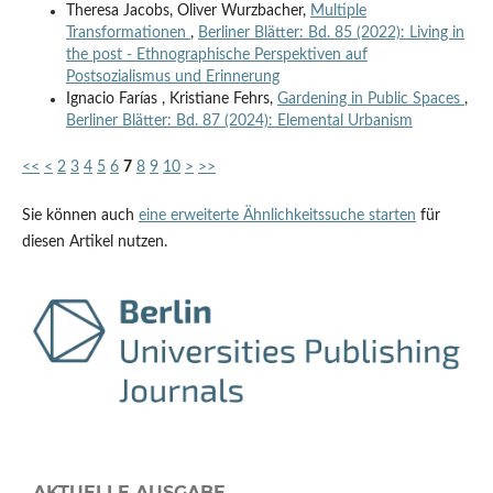
Theresa Jacobs, Oliver Wurzbacher,
Multiple
Transformationen
,
Berliner Blätter: Bd. 85 (2022): Living in
the post - Ethnographische Perspektiven auf
Postsozialismus und Erinnerung
Ignacio Farías , Kristiane Fehrs,
Gardening in Public Spaces
,
Berliner Blätter: Bd. 87 (2024): Elemental Urbanism
<<
<
2
3
4
5
6
7
8
9
10
>
>>
Sie können auch
eine erweiterte Ähnlichkeitssuche starten
für
diesen Artikel nutzen.
AKTUELLE AUSGABE