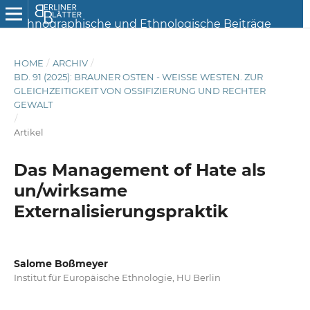
HOME
/
ARCHIV
/
BD. 91 (2025): BRAUNER OSTEN - WEISSE WESTEN. ZUR G
LEICHZEITIGKEIT VON OSSIFIZIERUNG UND RECHTER G
EWALT
/
Artikel
Das Management of Hate als
un/wirksame
Externalisierungspraktik
Salome Boßmeyer
Institut für Europäische Ethnologie, HU Berlin