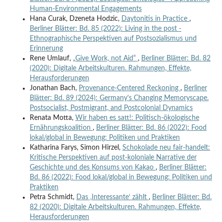
Human-Environmental Engagements
Hana Curak, Dzeneta Hodzic,
Daytonitis in Practice
,
Berliner Blätter: Bd. 85 (2022): Living in the post -
Ethnographische Perspektiven auf Postsozialismus und
Erinnerung
Rene Umlauf,
„Give Work, not Aid“
,
Berliner Blätter: Bd. 82
(2020): Digitale Arbeitskulturen. Rahmungen, Effekte,
Herausforderungen
Jonathan Bach,
Provenance-Centered Reckoning
,
Berliner
Blätter: Bd. 89 (2024): Germany's Changing Memoryscape.
Postsocialist, Postmigrant, and Postcolonial Dynamics
Renata Motta,
Wir haben es satt!: Politisch-ökologische
Ernährungskoalition
,
Berliner Blätter: Bd. 86 (2022): Food
lokal/global in Bewegung: Politiken und Praktiken
Katharina Farys, Simon Hirzel,
Schokolade neu fair-handelt:
Kritische Perspektiven auf post-koloniale Narrative der
Geschichte und des Konsums von Kakao
,
Berliner Blätter:
Bd. 86 (2022): Food lokal/global in Bewegung: Politiken und
Praktiken
Petra Schmidt,
Das ‚Interessante‘ zählt
,
Berliner Blätter: Bd.
82 (2020): Digitale Arbeitskulturen. Rahmungen, Effekte,
Herausforderungen