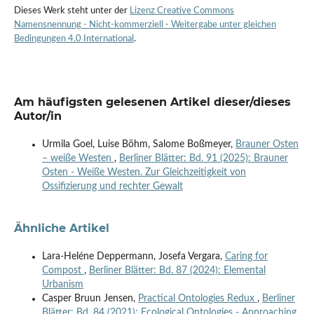
Dieses Werk steht unter der
Lizenz Creative Commons
Namensnennung - Nicht-kommerziell - Weitergabe unter gleichen
Bedingungen 4.0 International
.
Am häufigsten gelesenen Artikel dieser/dieses
Autor/in
Urmila Goel, Luise Böhm, Salome Boßmeyer,
Brauner Osten
– weiße Westen
,
Berliner Blätter: Bd. 91 (2025): Brauner
Osten - Weiße Westen. Zur Gleichzeitigkeit von
Ossifizierung und rechter Gewalt
Ähnliche Artikel
Lara-Heléne Deppermann, Josefa Vergara,
Caring for
Compost
,
Berliner Blätter: Bd. 87 (2024): Elemental
Urbanism
Casper Bruun Jensen,
Practical Ontologies Redux
,
Berliner
Blätter: Bd. 84 (2021): Ecological Ontologies - Approaching