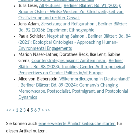
Julia Leser,
Alt/Futures
,
Berliner Blätter: Bd. 91 (2025):
Brauner Osten - Weiße Westen. Zur Gleichzeitigkeit von
Ossifizierung und rechter Gewalt
Jens Adam,
Zersetzung und Refiguration
,
Berliner Blätter:
Bd. 92 (2026): Experiment Ethnographie
Paula Schiefer,
Negotiating Salmon
,
Berliner Blätter: Bd. 84
(2021): Ecological Ontologies - Approaching Human-
Environmental Engagements
Marion Näser-Lather, Dorothee Beck, Ilse Lenz, Sabine
Grenz,
Counterstrategies against Antifeminism
,
Berliner
Blätter: Bd. 88 (2023): Troubling Gender. Anthropological
Perspectives on Gender Politics in/of Europe
Alice von Bieberstein,
Völkermordleugnung in Deutschland?
,
Berliner Blätter: Bd. 89 (2024): Germany's Changing
Memoryscape. Postsocialist, Postmigrant, and Postcolonial
Dynamics
<<
<
1
2
3
4
5
6
7
>
>>
Sie können auch
eine erweiterte Ähnlichkeitssuche starten
für
diesen Artikel nutzen.