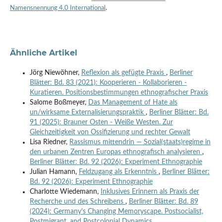
Namensnennung 4.0 International
.
Ähnliche Artikel
Jörg Niewöhner,
Reflexion als gefügte Praxis
,
Berliner
Blätter: Bd. 83 (2021): Kooperieren - Kollaborieren -
Kuratieren. Positionsbestimmungen ethnografischer Praxis
Salome Boßmeyer,
Das Management of Hate als
un/wirksame Externalisierungspraktik
,
Berliner Blätter: Bd.
91 (2025): Brauner Osten - Weiße Westen. Zur
Gleichzeitigkeit von Ossifizierung und rechter Gewalt
Lisa Riedner,
Rassismus mittendrin — Sozial(staats)regime in
den urbanen Zentren Europas ethnografisch analysieren
,
Berliner Blätter: Bd. 92 (2026): Experiment Ethnographie
Julian Hamann,
Feldzugang als Erkenntnis
,
Berliner Blätter:
Bd. 92 (2026): Experiment Ethnographie
Charlotte Wiedemann,
Inklusives Erinnern als Praxis der
Recherche und des Schreibens
,
Berliner Blätter: Bd. 89
(2024): Germany's Changing Memoryscape. Postsocialist,
Postmigrant, and Postcolonial Dynamics