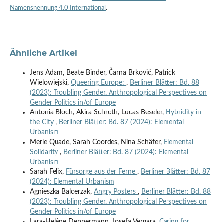
Namensnennung 4.0 International
.
Ähnliche Artikel
Jens Adam, Beate Binder, Čarna Brković, Patrick
Wielowiejski,
Queering Europe:
,
Berliner Blätter: Bd. 88
(2023): Troubling Gender. Anthropological Perspectives on
Gender Politics in/of Europe
Antonia Bloch, Akira Schroth, Lucas Beseler,
Hybridity in
the City
,
Berliner Blätter: Bd. 87 (2024): Elemental
Urbanism
Merle Quade, Sarah Coordes, Nina Schäfer,
Elemental
Solidarity
,
Berliner Blätter: Bd. 87 (2024): Elemental
Urbanism
Sarah Felix,
Fürsorge aus der Ferne
,
Berliner Blätter: Bd. 87
(2024): Elemental Urbanism
Agnieszka Balcerzak,
Angry Posters
,
Berliner Blätter: Bd. 88
(2023): Troubling Gender. Anthropological Perspectives on
Gender Politics in/of Europe
Lara-Heléne Deppermann, Josefa Vergara,
Caring for