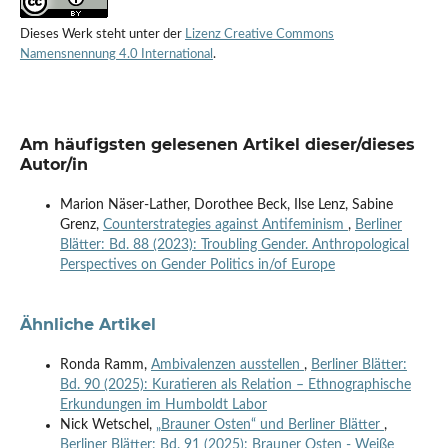
Dieses Werk steht unter der
Lizenz Creative Commons
Namensnennung 4.0 International
.
Am häufigsten gelesenen Artikel dieser/dieses
Autor/in
Marion Näser-Lather, Dorothee Beck, Ilse Lenz, Sabine
Grenz,
Counterstrategies against Antifeminism
,
Berliner
Blätter: Bd. 88 (2023): Troubling Gender. Anthropological
Perspectives on Gender Politics in/of Europe
Ähnliche Artikel
Ronda Ramm,
Ambivalenzen ausstellen
,
Berliner Blätter:
Bd. 90 (2025): Kuratieren als Relation – Ethnographische
Erkundungen im Humboldt Labor
Nick Wetschel,
„Brauner Osten“ und Berliner Blätter
,
Berliner Blätter: Bd. 91 (2025): Brauner Osten - Weiße