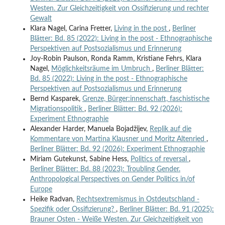
Westen. Zur Gleichzeitigkeit von Ossifizierung und rechter
Gewalt
Klara Nagel, Carina Fretter,
Living in the post
,
Berliner
Blätter: Bd. 85 (2022): Living in the post - Ethnographische
Perspektiven auf Postsozialismus und Erinnerung
Joy-Robin Paulson, Ronda Ramm, Kristiane Fehrs, Klara
Nagel,
Möglichkeitsräume im Umbruch
,
Berliner Blätter:
Bd. 85 (2022): Living in the post - Ethnographische
Perspektiven auf Postsozialismus und Erinnerung
Bernd Kasparek,
Grenze, Bürger:innenschaft, faschistische
Migrationspolitik
,
Berliner Blätter: Bd. 92 (2026):
Experiment Ethnographie
Alexander Harder, Manuela Bojadžijev,
Replik auf die
Kommentare von Martina Klausner und Moritz Altenried
,
Berliner Blätter: Bd. 92 (2026): Experiment Ethnographie
Miriam Gutekunst, Sabine Hess,
Politics of reversal
,
Berliner Blätter: Bd. 88 (2023): Troubling Gender.
Anthropological Perspectives on Gender Politics in/of
Europe
Heike Radvan,
Rechtsextremismus in Ostdeutschland -
Spezifik oder Ossifizierung?
,
Berliner Blätter: Bd. 91 (2025):
Brauner Osten - Weiße Westen. Zur Gleichzeitigkeit von